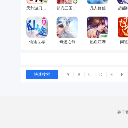
天剑游刀剑物语
超凡三国之群英会
凡人修仙
超能
仙途世界
奇迹之剑
热血江湖
问道
A
B
C
D
E
F
快速搜索
关于