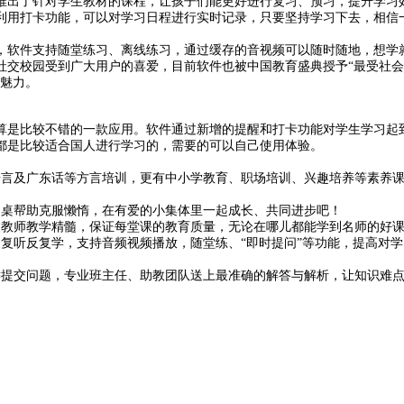
推出了针对学生教材的课程，让孩子们能更好进行复习、预习，提升学习
利用打卡功能，可以对学习日程进行实时记录，只要坚持学习下去，相信
，软件支持随堂练习、离线练习，通过缓存的音视频可以随时随地，想学
社交校园受到广大用户的喜爱，目前软件也被中国教育盛典授予“最受社
的魅力。
算是比较不错的一款应用。软件通过新增的提醒和打卡功能对学生学习起
都是比较适合国人进行学习的，需要的可以自己使用体验。
语言及广东话等方言培训，更有中小学教育、职场培训、兴趣培养等素养
同桌帮助克服懒惰，在有爱的小集体里一起成长、共同进步吧！
尖教师教学精髓，保证每堂课的教育质量，无论在哪儿都能学到名师的好
复听反复学，支持音频视频播放，随堂练、“即时提问”等功能，提高对学
键提交问题，专业班主任、助教团队送上最准确的解答与解析，让知识难