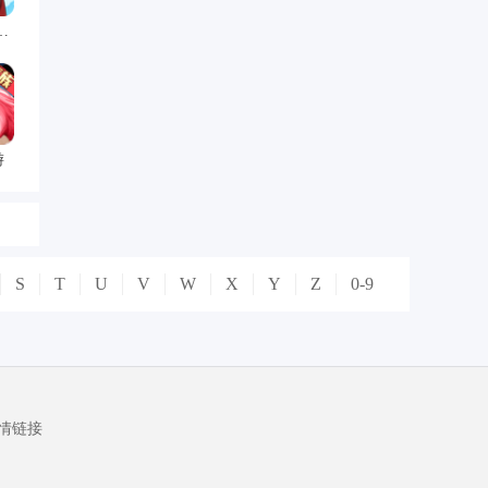
燃烧意志
游
S
T
U
V
W
X
Y
Z
0-9
情链接