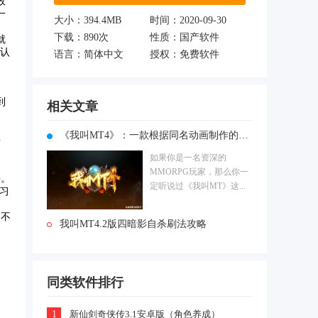
效
一
大小：394.4MB
时间：2020-09-30
下载：
890次
性质：国产软件
就
会认
语言：简体中文
授权：免费软件
到
相关文章
《我叫MT4》：一款根据同名动画制作的极其细腻的手游大作!
课
如果你是一名资深的
MMORPG玩家，那么你一
课。
定听说过《我叫MT》这...
习
点不
我叫MT4.2版四暗影自杀刷法攻略
同类软件排行
1
新仙剑奇侠传3.1安卓版（角色养成）