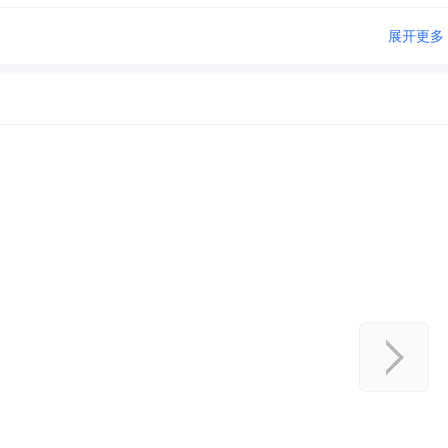
辑优化，提升直播课学习体验；学习数据帮助你更好了解学习成果
展开更多