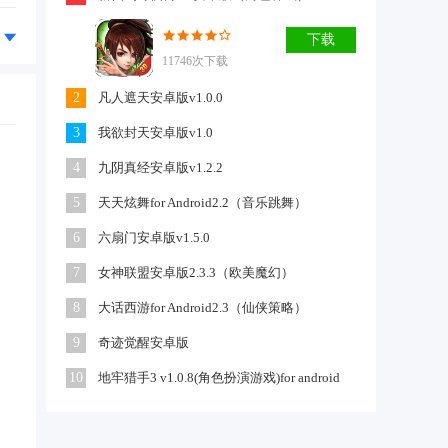
下载
11746次下载
2
凡人遮天安卓版v1.0.0
3
我欲封天安卓版v1.0
4
九阴真经安卓版v1.2.2
5
天天炫舞for Android2.2（音乐跳舞）
6
六扇门安卓版v1.5.0
7
女神联盟安卓版2.3.3（欧美魔幻）
8
大话西游for Android2.3（仙侠策略）
9
奇迹觉醒安卓版
10
地牢猎手3 v1.0.8(角色扮演游戏)for android