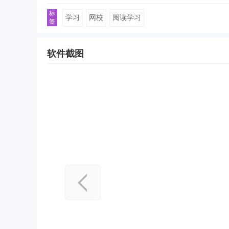
1.【班级首页】智能班首页全面改版！直播课卡片推荐逻
2.【延期券】延期券全新上线，更有相关活动等你参加
标
学习
网校
阅读学习
3. 修复bug及基础体验优化
签
软件截图