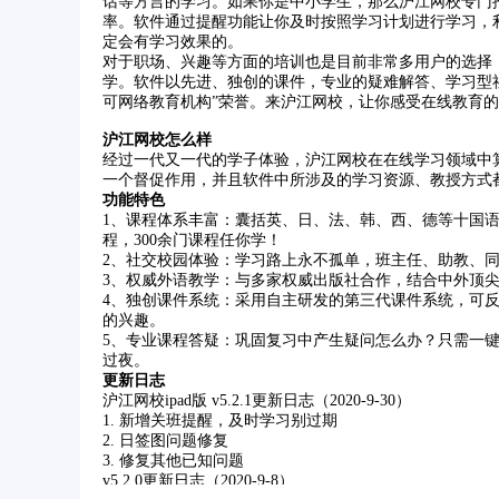
话等方言的学习。如果你是中小学生，那么沪江网校专门
率。软件通过提醒功能让你及时按照学习计划进行学习，
定会有学习效果的。
对于职场、兴趣等方面的培训也是目前非常多用户的选择
学。软件以先进、独创的课件，专业的疑难解答、学习型
可网络教育机构”荣誉。来沪江网校，让你感受在线教育
沪江网校怎么样
经过一代又一代的学子体验，沪江网校在在线学习领域中
一个督促作用，并且软件中所涉及的学习资源、教授方式
功能特色
1、课程体系丰富：囊括英、日、法、韩、西、德等十国
程，300余门课程任你学！
2、社交校园体验：学习路上永不孤单，班主任、助教、
3、权威外语教学：与多家权威出版社合作，结合中外顶
4、独创课件系统：采用自主研发的第三代课件系统，可反
的兴趣。
5、专业课程答疑：巩固复习中产生疑问怎么办？只需一
过夜。
更新日志
沪江网校ipad版 v5.2.1更新日志（2020-9-30）
1. 新增关班提醒，及时学习别过期
2. 日签图问题修复
3. 修复其他已知问题
v5.2.0更新日志（2020-9-8）