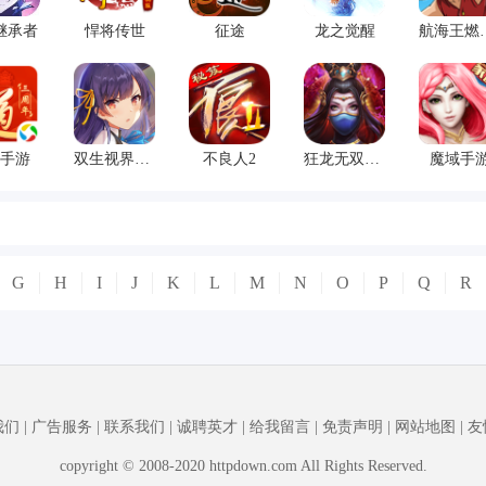
继承者
悍将传世
征途
龙之觉醒
航海王
手游
双生视界日服
不良人2
狂龙无双360版
魔域手
G
H
I
J
K
L
M
N
O
P
Q
R
我们
|
广告服务
|
联系我们
|
诚聘英才
|
给我留言
|
免责声明
|
网站地图
|
友
copyright © 2008-2020 httpdown.com All Rights Reserved.