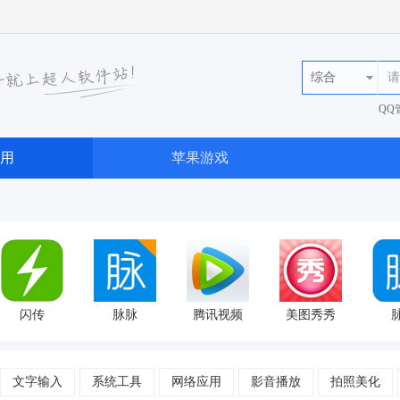
综合
QQ
36
用
苹果游戏
闪传
脉脉
腾讯视频
美图秀秀
文字输入
系统工具
网络应用
影音播放
拍照美化