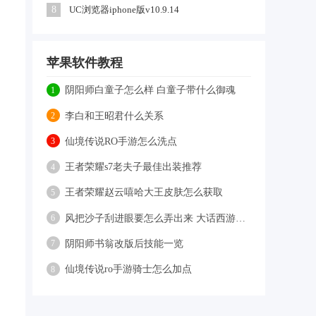
8
UC浏览器iphone版v10.9.14
苹果软件教程
阴阳师白童子怎么样 白童子带什么御魂
1
李白和王昭君什么关系
2
仙境传说RO手游怎么洗点
3
王者荣耀s7老夫子最佳出装推荐
4
王者荣耀赵云嘻哈大王皮肤怎么获取
5
风把沙子刮进眼要怎么弄出来 大话西游手游大理寺答题
6
阴阳师书翁改版后技能一览
7
仙境传说ro手游骑士怎么加点
8