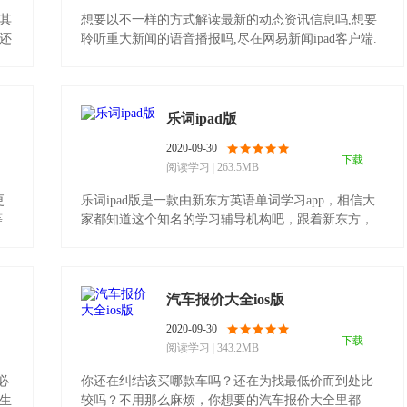
与其
想要以不一样的方式解读最新的动态资讯信息吗,想要
累还
聆听重大新闻的语音播报吗,尽在网易新闻ipad客户端.
这里.........
乐词ipad版
2020-09-30
下载
阅读学习
|
263.5MB
更
乐词ipad版是一款由新东方英语单词学习app，相信大
等
家都知道这个知名的学习辅导机构吧，跟着新东方，
准错不了。软.........
汽车报价大全ios版
2020-09-30
下载
阅读学习
|
343.2MB
必
你还在纠结该买哪款车吗？还在为找最低价而到处比
考生
较吗？不用那么麻烦，你想要的汽车报价大全里都