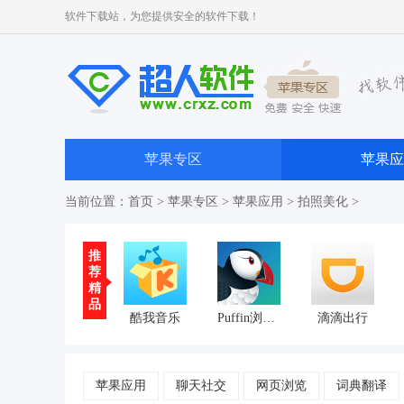
软件下载站，为您提供安全的软件下载！
苹果专区
苹果应
当前位置：
首页
>
苹果专区
>
苹果应用
>
拍照美化
>
推
荐
精
品
酷我音乐
Puffin浏览器
滴滴出行
苹果应用
聊天社交
网页浏览
词典翻译