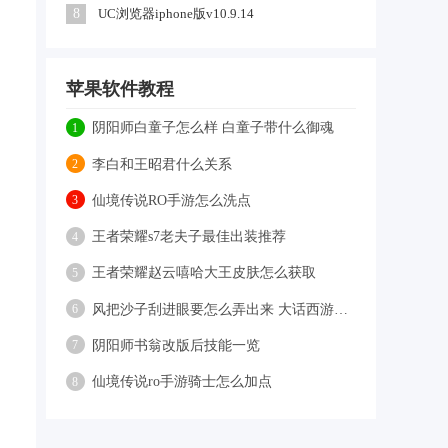
8
UC浏览器iphone版v10.9.14
苹果软件教程
阴阳师白童子怎么样 白童子带什么御魂
1
李白和王昭君什么关系
2
仙境传说RO手游怎么洗点
3
王者荣耀s7老夫子最佳出装推荐
4
王者荣耀赵云嘻哈大王皮肤怎么获取
5
风把沙子刮进眼要怎么弄出来 大话西游手游大理寺答题
6
阴阳师书翁改版后技能一览
7
仙境传说ro手游骑士怎么加点
8