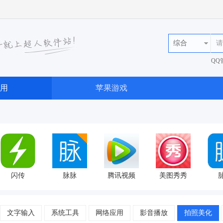
综合
QQ
36
用
苹果游戏
闪传
脉脉
腾讯视频
美图秀秀
文字输入
系统工具
网络应用
影音播放
拍照美化