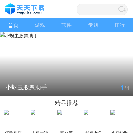
首页
游戏
软件
专题
排行
小蚜虫股票助手
1
/
1
精品推荐
优酷视频
手机天猫
豌豆荚
书旗小说
免费诊股