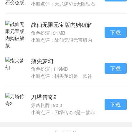
小编点评：天龙满V版无限钻石
变态版是仙侠
战仙无限元宝版内购破解
版
下载
角色扮演
31MB
|
小编点评：战仙无限元宝版内
购破解版是仙侠
指尖梦幻
下载
角色扮演
119MB
|
小编点评：指尖梦幻是一款神
话仙侠风的冒险
刀塔传奇2
下载
策略棋牌
90.0
|
小编点评：刀塔传奇2是一款非
常好玩耳朵手