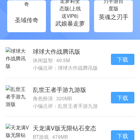
英魂之刃手
圣域传奇
武娘暴走萝
游百度版
莉变态版(上
线送VIP8)
球球大作战腾讯版
下载
休闲益智
49.5M
|
小编点评：球球大作战腾讯版
是一款轻松好玩
乱世王者手游九游版
下载
角色扮演
320MB
|
小编点评：乱世王者手游九游
版是乱世王者手
天龙满V版无限钻石变态
版
下载
BT游戏
479MB
|