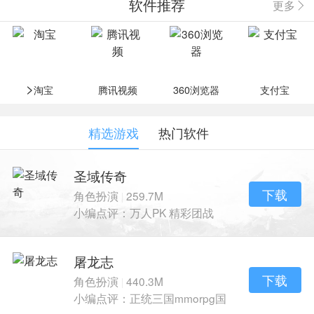
软件推荐
更多
>
淘宝
腾讯视频
360浏览器
支付宝
精选游戏
热门软件
圣域传奇
下载
角色扮演
259.7M
|
小编点评：万人PK 精彩团战
再续传奇风采
屠龙志
下载
角色扮演
440.3M
|
小编点评：正统三国mmorpg国