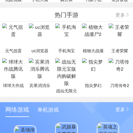
热门手游
更多
元气扭蛋
uc浏览器
手机淘宝
植物大战僵
王者荣耀
尸2
球球大作战
宾果消消乐
指尖梦幻
刀塔传奇2
战仙无限元
腾讯版
腾讯版
宝版内购破
解版
网络游戏
单机游戏
更多