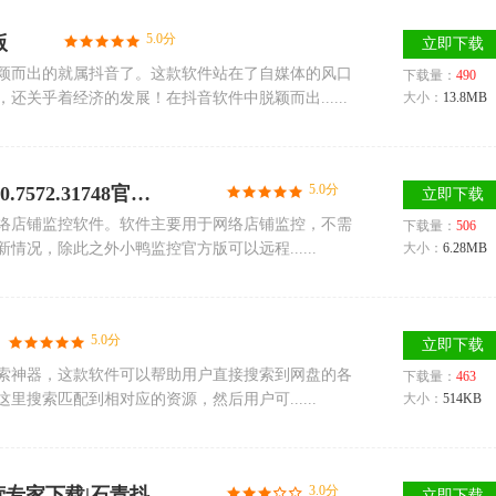
5.0分
版
立即下载
颖而出的就属抖音了。这款软件站在了自媒体的风口
下载量：
490
关乎着经济的发展！在抖音软件中脱颖而出......
大小：
13.8MB
5.0分
小鸭监控(网络店铺监控软件) v1.0.7572.31748官方版
立即下载
络店铺监控软件。软件主要用于网络店铺监控，不需
下载量：
506
况，除此之外小鸭监控官方版可以远程......
大小：
6.28MB
5.0分
立即下载
索神器，这款软件可以帮助用户直接搜索到网盘的各
下载量：
463
搜索匹配到相对应的资源，然后用户可......
大小：
514KB
3.0分
石青抖音运营专家_石青抖音运营专家下载|石青抖音运营专家V1.1.0.1版
立即下载