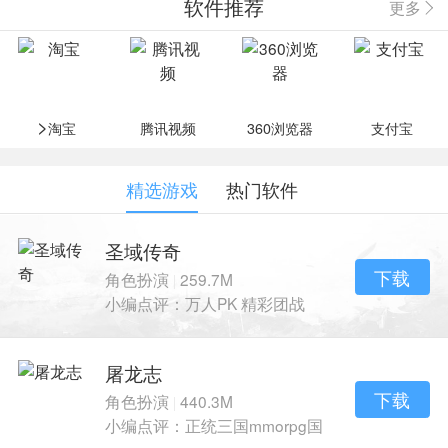
软件推荐
更多
>
淘宝
腾讯视频
360浏览器
支付宝
精选游戏
热门软件
圣域传奇
下载
角色扮演
259.7M
|
小编点评：万人PK 精彩团战
再续传奇风采
屠龙志
下载
角色扮演
440.3M
|
小编点评：正统三国mmorpg国