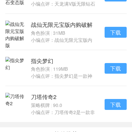
小编点评：天龙满V版无限钻石
变态版是仙侠
战仙无限元宝版内购破解
版
下载
角色扮演
31MB
|
小编点评：战仙无限元宝版内
购破解版是仙侠
指尖梦幻
下载
角色扮演
119MB
|
小编点评：指尖梦幻是一款神
话仙侠风的冒险
刀塔传奇2
下载
策略棋牌
90.0
|
小编点评：刀塔传奇2是一款非
常好玩耳朵手