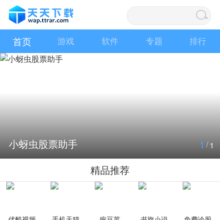
首页
游戏
软件
专题
排行
小蚜虫股票助手
1
/
1
精品推荐
优酷视频
手机天猫
豌豆荚
书旗小说
免费诊股