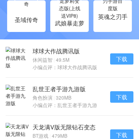
英魂之刃手
圣域传奇
武娘暴走萝
游百度版
莉变态版(上
线送VIP8)
球球大作战腾讯版
下载
休闲益智
49.5M
|
小编点评：球球大作战腾讯版
是一款轻松好玩
乱世王者手游九游版
下载
角色扮演
320MB
|
小编点评：乱世王者手游九游
版是乱世王者手
天龙满V版无限钻石变态
版
下载
BT游戏
479MB
|