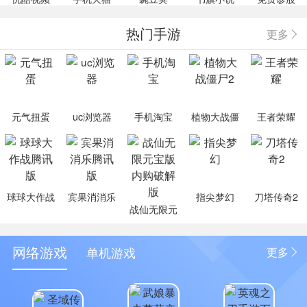
热门手游
更多
元气扭蛋
uc浏览器
手机淘宝
植物大战僵
王者荣耀
尸2
球球大作战
宾果消消乐
指尖梦幻
刀塔传奇2
战仙无限元
腾讯版
腾讯版
宝版内购破
解版
网络游戏
单机游戏
更多