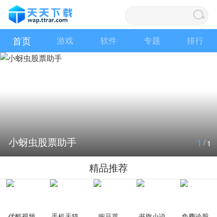
首页
游戏
软件
专题
排行
小蚜虫股票助手
1
/
1
精品推荐
优酷视频
手机天猫
豌豆荚
书旗小说
免费诊股