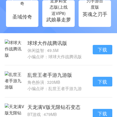
英魂之刃手
圣域传奇
武娘暴走萝
游百度版
莉变态版(上
线送VIP8)
球球大作战腾讯版
下载
休闲益智
49.5M
|
小编点评：球球大作战腾讯版
是一款轻松好玩
乱世王者手游九游版
下载
角色扮演
320MB
|
小编点评：乱世王者手游九游
版是乱世王者手
天龙满V版无限钻石变态
版
下载
BT游戏
479MB
|