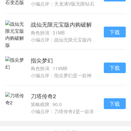
小编点评：天龙满V版无限钻石
变态版是仙侠
战仙无限元宝版内购破解
版
下载
角色扮演
31MB
|
小编点评：战仙无限元宝版内
购破解版是仙侠
指尖梦幻
下载
角色扮演
119MB
|
小编点评：指尖梦幻是一款神
话仙侠风的冒险
刀塔传奇2
下载
策略棋牌
90.0
|
小编点评：刀塔传奇2是一款非
常好玩耳朵手