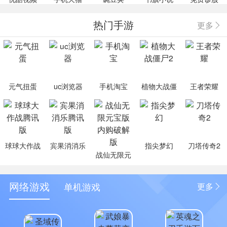
热门手游
更多
元气扭蛋
uc浏览器
手机淘宝
植物大战僵
王者荣耀
尸2
球球大作战
宾果消消乐
指尖梦幻
刀塔传奇2
战仙无限元
腾讯版
腾讯版
宝版内购破
解版
网络游戏
单机游戏
更多