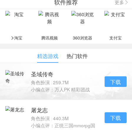
软件推荐
更多
>
淘宝
腾讯视频
360浏览器
支付宝
精选游戏
热门软件
圣域传奇
下载
角色扮演
259.7M
|
小编点评：万人PK 精彩团战
再续传奇风采
屠龙志
下载
角色扮演
440.3M
|
小编点评：正统三国mmorpg国