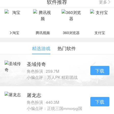
软件推荐
更多
>
淘宝
腾讯视频
360浏览器
支付宝
精选游戏
热门软件
圣域传奇
下载
角色扮演
259.7M
|
小编点评：万人PK 精彩团战
再续传奇风采
屠龙志
下载
角色扮演
440.3M
|
小编点评：正统三国mmorpg国