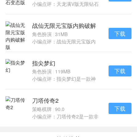
小编点评：天龙满V版无限钻石
变态版是仙侠
战仙无限元宝版内购破解
版
下载
角色扮演
31MB
|
小编点评：战仙无限元宝版内
购破解版是仙侠
指尖梦幻
下载
角色扮演
119MB
|
小编点评：指尖梦幻是一款神
话仙侠风的冒险
刀塔传奇2
下载
策略棋牌
90.0
|
小编点评：刀塔传奇2是一款非
常好玩耳朵手