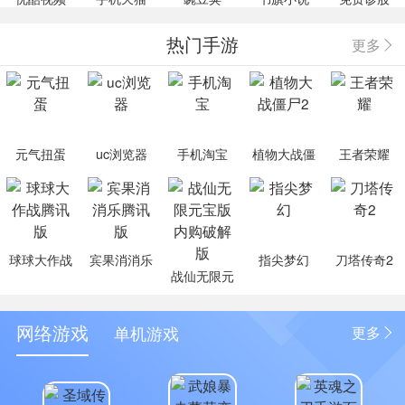
热门手游
更多
元气扭蛋
uc浏览器
手机淘宝
植物大战僵
王者荣耀
尸2
球球大作战
宾果消消乐
指尖梦幻
刀塔传奇2
战仙无限元
腾讯版
腾讯版
宝版内购破
解版
网络游戏
单机游戏
更多