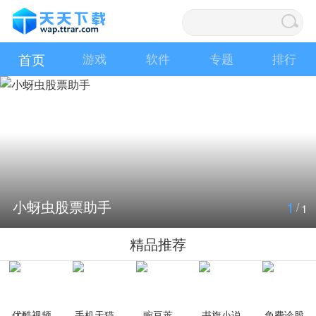
首页
游戏
软件
专题
排行
小蚜虫股票助手
1
/
1
精品推荐
优酷视频
手机天猫
豌豆荚
书旗小说
免费诊股