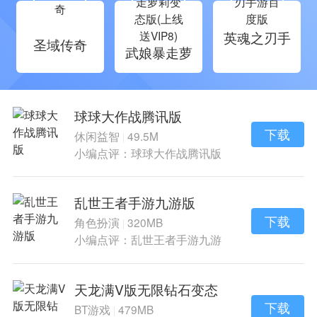
英魂之刃手
圣域传奇
武娘暴走萝
游百度版
莉变态版(上
线送VIP8)
球球大作战腾讯版
下载
休闲益智
49.5M
|
小编点评：球球大作战腾讯版
是一款轻松好玩
乱世王者手游九游版
下载
角色扮演
320MB
|
小编点评：乱世王者手游九游
版是乱世王者手
天龙满V版无限钻石变态
版
下载
BT游戏
479MB
|